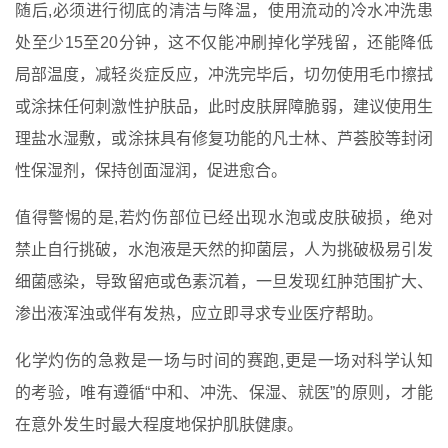
随后,必须进行彻底的清洁与降温，使用流动的冷水冲洗患
处至少15至20分钟，这不仅能冲刷掉化学残留，还能降低
局部温度，减轻炎症反应，冲洗完毕后，切勿使用毛巾擦拭
或涂抹任何刺激性护肤品，此时皮肤屏障脆弱，建议使用生
理盐水湿敷，或涂抹具有修复功能的凡士林、芦荟胶等封闭
性保湿剂，保持创面湿润，促进愈合。
值得警惕的是,若灼伤部位已经出现水泡或皮肤破损，绝对
禁止自行挑破，水泡液是天然的抑菌层，人为挑破极易引发
细菌感染，导致留疤或色素沉着，一旦发现红肿范围扩大、
渗出液浑浊或伴有发热，应立即寻求专业医疗帮助。
化学灼伤的急救是一场与时间的赛跑,更是一场对科学认知
的考验，唯有遵循“中和、冲洗、保湿、就医”的原则，才能
在意外发生时最大程度地保护肌肤健康。