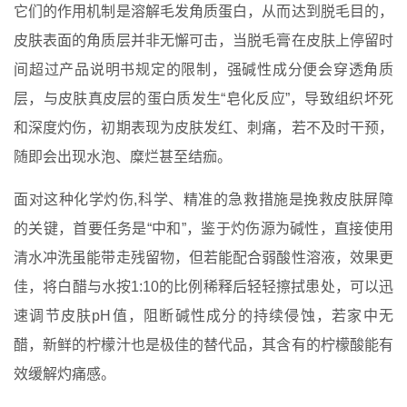
它们的作用机制是溶解毛发角质蛋白，从而达到脱毛目的，
皮肤表面的角质层并非无懈可击，当脱毛膏在皮肤上停留时
间超过产品说明书规定的限制，强碱性成分便会穿透角质
层，与皮肤真皮层的蛋白质发生“皂化反应”，导致组织坏死
和深度灼伤，初期表现为皮肤发红、刺痛，若不及时干预，
随即会出现水泡、糜烂甚至结痂。
面对这种化学灼伤,科学、精准的急救措施是挽救皮肤屏障
的关键，首要任务是“中和”，鉴于灼伤源为碱性，直接使用
清水冲洗虽能带走残留物，但若能配合弱酸性溶液，效果更
佳，将白醋与水按1:10的比例稀释后轻轻擦拭患处，可以迅
速调节皮肤pH值，阻断碱性成分的持续侵蚀，若家中无
醋，新鲜的柠檬汁也是极佳的替代品，其含有的柠檬酸能有
效缓解灼痛感。