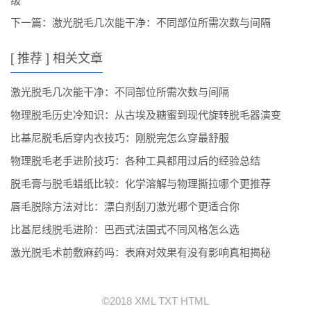
级
下一篇：
激光脱毛几次能干净：不同部位所需次数与间隔
[ 推荐 ] 相关文章
激光脱毛几次能干净：不同部位所需次数与间隔
物理脱毛历史冷知识：从古埃及糖蜜到现代旋转脱毛器演变
比基尼脱毛后穿内衣技巧：刚脱完怎么穿最舒服
物理脱毛老手进阶技巧：各种工具都用过后的经验总结
脱毛膏与脱毛蜡纸比较：化学溶解与物理撕拉哪个更推荐
唇毛脱除方法对比：漂白剂刮刀激光哪个更适合你
比基尼线脱毛进阶：巴西式法国式不同风格怎么选
激光脱毛术前敷麻药吗：表麻对效果有没有影响真相揭秘
©2018
XML
TXT
HTML