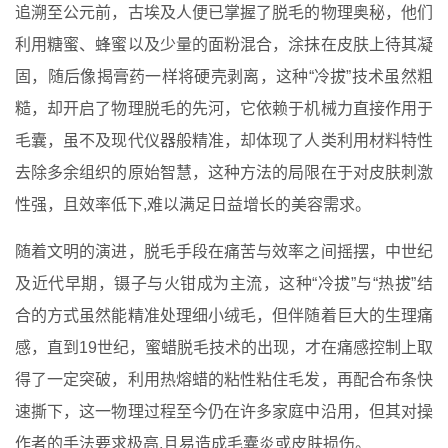
追溯至公元前，古埃及人便已掌握了脱毛的物理奥秘，他们
利用糖蜜、蜂蜜以及少量的面粉混合，涂抹在皮肤上待其凝
固，随后像揭膏药一样将硬壳剥离，这种“冷拔”技术虽然粗
糙，却开启了物理脱毛的先河，它依赖于机械力直接作用于
毛囊，虽不及现代仪器般精准，却体现了人类利用材料特性
去除多余组织的原始智慧，这种方法的局限在于对皮肤刺激
性强，且效率低下,难以满足日益增长的美容需求。
随着文明的演进，脱毛手段在痛苦与效率之间摇摆，中世纪
及近代早期，镊子与火钳成为主流，这种“冷拔”与“热拔”结
合的方式虽然能精准处理细小绒毛，但伴随着巨大的生理痛
感，直到19世纪，蜜蜡脱毛技术的出现，才在痛感控制上取
得了一定突破，利用热熔蜡的粘性粘住毛发，再配合布条快
速撕下，这一物理过程至今仍在许多家庭中沿用，但其对操
作者的手法要求极高,且易造成毛囊炎或皮肤损伤。