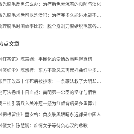
激光脱毛反黑怎么办：治疗后色素沉着的预防与淡化
激光脱毛术后可以洗澡吗：治疗完多久能碰水能不能用沐浴露
物理脱毛时间效率比较：脱全身剃刀蜜蜡脱毛器各需多久
热点文章
《红茶馆》陈慧娴：平民化的爱情故事唱得真切
《笑红尘》陈淑桦：东方不败风云再起插曲红尘多可笑
张居正改革十年死后被抄家：一条鞭法救了大明却救不了自己
史可法扬州十日血战：南明第一忠臣的坚守与牺牲
吴三桂引清兵入关冲冠一怒为红颜背后是多重算计
《把根留住》童安格：黄皮肤黑眼睛永远都是中国人
《傻女》陈慧娴：痴情女子等待负心汉的悲歌