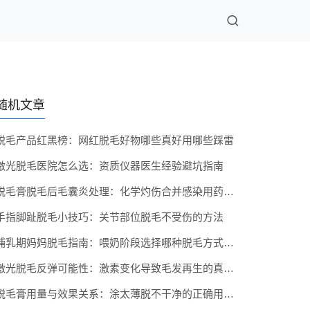
随机文章
脱毛产品红黑榜：网红脱毛好物哪些真好用哪些踩雷
激光脱毛医院怎么选：资质仪器医生经验避坑指南
脱毛膏脱毛后毛囊炎处理：化学灼伤合并感染用药指南
手指脚趾脱毛小技巧：关节部位脱毛不受伤的方法
哺乳期妈妈脱毛指南：喂奶阶段选择哪种脱毛方式稳妥
激光脱毛反弹可能性：激素变化导致毛发再生的真实案例
脱毛膏用量与效果关系：涂太薄脱不干净的正确用量标准