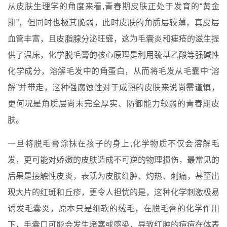
从皮肤生理学的角度来看,青春期皮肤正处于发育的“黄金
期”，但同时也极其脆弱，此时皮肤的角质层较薄，真皮层
血管丰富，且皮脂腺分泌旺盛，这为毛囊炎和痤疮的滋生提
供了温床，化学脱毛膏的核心原理是利用巯基乙酸等强碱性
化学成分，溶解毛发中的角蛋白，从而将毛发从毛囊中“溶
解”并带走，这种强腐蚀性对于成熟的皮肤来说尚需谨慎，
更何况是角质层尚未完全厚实、防御能力较弱的青春期皮
肤。
一旦将脱毛膏涂抹在孩子的身上,化学物质不仅会溶解毛
发，更可能对娇嫩的皮肤造成不可逆的物理损伤，最常见的
后果是接触性皮炎，表现为皮肤红肿、灼热、刺痛，甚至出
现大片的红斑和丘疹，更令人担忧的是，这种化学刺激极易
诱发毛囊炎，原本只是细软的绒毛，在脱毛膏的化学作用
下，毛囊口可能会发生堵塞或感染，导致红肿的痘痘在体表