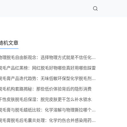
随机文章
物理脱毛自由新观念：选择物理方式就是不信任化学产品吗
脱毛产品红黑榜：网红脱毛好物哪些真好用哪些踩雷
脱毛膏产品迭代趋势：无味低敏环保型化学脱毛剂发展
脱毛机构套路揭秘：那些低价体验背后的隐形消费
干性皮肤脱毛后保湿：脱完皮肤更干怎么补水锁水
脱毛膏与脱毛蜡纸比较：化学溶解与物理撕拉哪个更推荐
脱毛膏脱毛后毛囊炎处理：化学灼伤合并感染用药指南