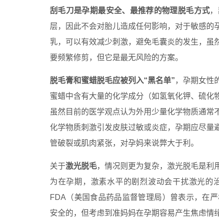
刮毛刀是孕期最安全、最推荐的物理脱毛方式
，
层，因此不会对胎儿造成任何影响，对于敏感的
乳，可以有效减少刺激，避免毛囊炎的发生，虽
要频繁修剪，但它是最无风险的方案。
脱毛膏和蜜蜡脱毛应被列入“黑名单”
，孕期女性
蜜蜡中含有大量的化学成分（如氢氧化钾、硫化
虽然目前的医学观点认为外用少量化学物质通常
化学物质刺激引发皮肤过敏或炎症，孕期应尽量
管破裂或肌肉紧张，对孕妈来说弊大于利。
关于
激光脱毛
，情况则更为复杂，激光脱毛是利
为在孕期，激素水平的剧烈波动会干扰激光的
FDA（美国食品药品监督管理局）曾表示，在
安全的，但考虑到准妈妈在孕期容易产生焦虑情