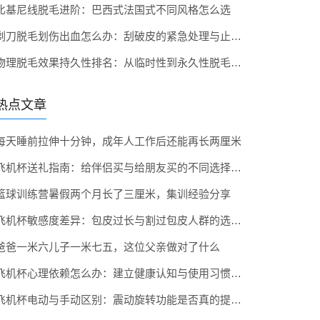
比基尼线脱毛进阶：巴西式法国式不同风格怎么选
剃刀脱毛划伤出血怎么办：刮破皮的紧急处理与止血方法
物理脱毛效果持久性排名：从临时性到永久性脱毛效果分级
热点文章
每天睡前拉伸十分钟，成年人工作后还能再长两厘米
飞机杯送礼指南：给伴侣买与给朋友买的不同选择策略
篮球训练营暑假两个月长了三厘米，集训经验分享
飞机杯敏感度差异：包皮过长与割过包皮人群的选择建议
爸爸一米六儿子一米七五，这位父亲做对了什么
飞机杯心理依赖怎么办：建立健康认知与使用习惯的几点建议
飞机杯电动与手动区别：震动旋转功能是否真的提升体验