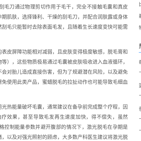
刮毛刀通过物理剪切作用于毛干，完全不接触毛囊和真皮
孕期肌肤，选择锋利、干燥的刮毛刀，并配合润肤露或身体
然刮毛只能暂时去除表面毛发，且随着生长速度变快可能需
的表皮屏障功能相对减弱，且皮肤变得极度敏感，脱毛膏和
物等），这些物质极易通过毛囊被皮肤吸收进入血液循环，
不会对胎儿造成直接伤害，但为了规避潜在风险，以及避免
避免使用此类产品，蜜蜡脱毛的拉扯动作也可能导致毛细血
用光热能量破坏毛囊，通常建议在备孕前完成整个疗程，因
治疗效果，甚至导致毛发再生速度加快，得不偿失，虽然
严格控制能量参数并避开腹部的情况下，激光脱毛在孕期是
绪，以及对强光照射的顾虑，大多数产科医生建议将激光脱